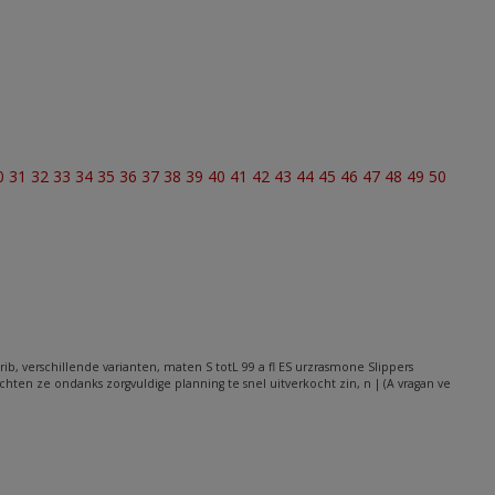
0
31
32
33
34
35
36
37
38
39
40
41
42
43
44
45
46
47
48
49
50
rib, verschillende varianten, maten S totL 99 a fl ES urzrasmone Slippers
hten ze ondanks zorgvuldige planning te snel uitverkocht zin, n | (A vragan ve