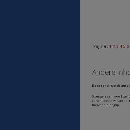
Pagina :
1
2
3
4
5
6
Andere inh
Deze tekst wordt auto
Strenge eisen voor kwalit
verschillende varianten,
hiervoor je begrip.