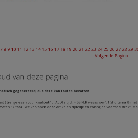
7
8
9
10
11
12
13
14
15
16
17
18
19
20
21
22
23
24
25
26
27
28
29
3
Volgende Pagina
oud van deze pagina
matisch gegenereerd, dus deze kan fouten bevatten.
eit ) trenge eisen voor kwaliteit? BiJALDI altijd. > SS PER wezasnow \ 1 Shortama % met 
 maten 37 tot41 We verkopen deze artikelen tijdelijk en zolang de voorraad strekt. Moc